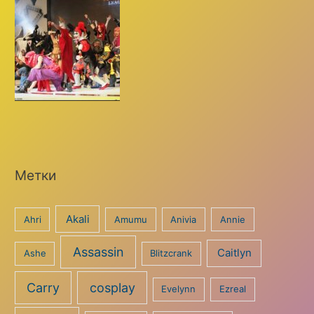
Метки
Akali
Ahri
Amumu
Anivia
Annie
Assassin
Caitlyn
Ashe
Blitzcrank
Carry
cosplay
Evelynn
Ezreal