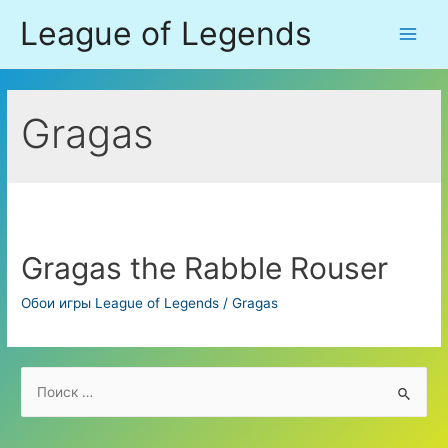
Перейти
League of Legends
к
Main
содержимому
Men
Gragas
Gragas the Rabble Rouser
Обои игры League of Legends
/
Gragas
S
e
a