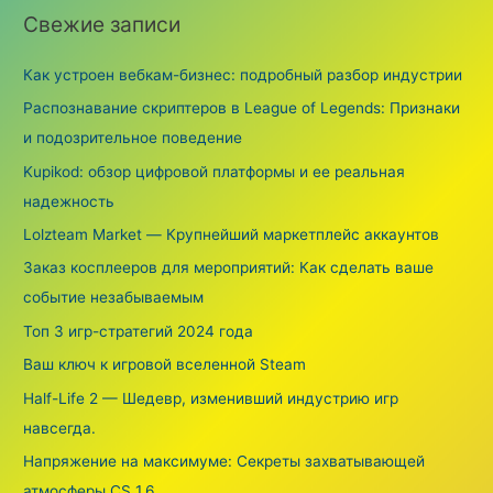
r
Свежие записи
c
h
Как устроен вебкам-бизнес: подробный разбор индустрии
f
Распознавание скриптеров в League of Legends: Признаки
o
и подозрительное поведение
r
Kupikod: обзор цифровой платформы и ее реальная
:
надежность
Lolzteam Market — Крупнейший маркетплейс аккаунтов
Заказ косплееров для мероприятий: Как сделать ваше
событие незабываемым
Топ 3 игр-стратегий 2024 года
Ваш ключ к игровой вселенной Steam
Half-Life 2 — Шедевр, изменивший индустрию игр
навсегда.
Напряжение на максимуме: Секреты захватывающей
атмосферы CS 1.6