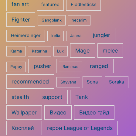
fan art
featured
Fiddlesticks
Fighter
Gangplank
hecarim
jungler
Heimerdinger
Irelia
Janna
Mage
melee
Karma
Katarina
Lux
pusher
ranged
Poppy
Rammus
recommended
Sona
Soraka
Shyvana
stealth
support
Tank
Wallpaper
Видео
Видео гайд
Косплей
герои League of Legends