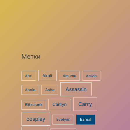
Метки
Akali
Ahri
Amumu
Anivia
Assassin
Annie
Ashe
Carry
Caitlyn
Blitzcrank
cosplay
Evelynn
Ezreal