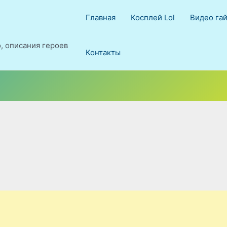
Главная
Косплей Lol
Видео га
о, описания героев
Контакты