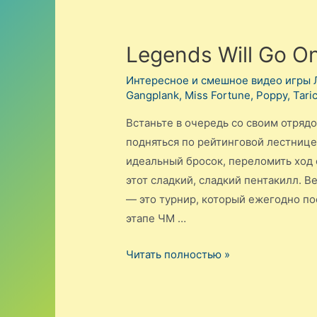
Legends Will Go O
Интересное и смешное видео игры 
Gangplank
,
Miss Fortune
,
Poppy
,
Tari
Встаньте в очередь со своим отряд
подняться по рейтинговой лестнице
идеальный бросок, переломить ход
этот сладкий, сладкий пентакилл. 
— это турнир, который ежегодно п
этапе ЧМ …
Legends
Читать полностью »
Will
Go
On