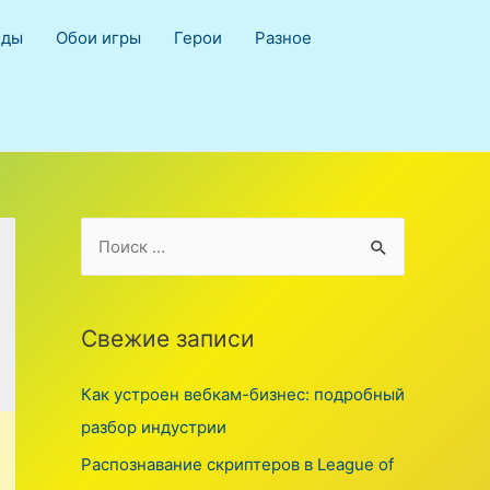
йды
Обои игры
Герои
Разное
S
e
a
r
Свежие записи
c
Как устроен вебкам-бизнес: подробный
h
разбор индустрии
f
o
Распознавание скриптеров в League of