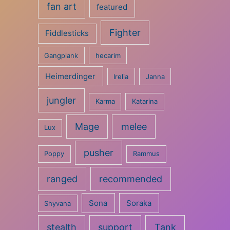
fan art
featured
Fighter
Fiddlesticks
Gangplank
hecarim
Heimerdinger
Irelia
Janna
jungler
Karma
Katarina
Mage
melee
Lux
pusher
Poppy
Rammus
ranged
recommended
Sona
Soraka
Shyvana
stealth
support
Tank