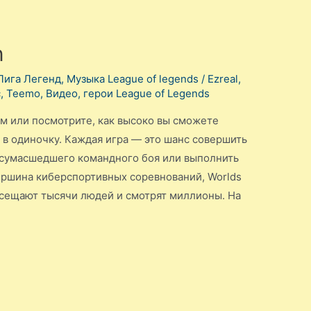
n
Лига Легенд
,
Музыка League of legends
/
Ezreal
,
c
,
Teemo
,
Видео
,
герои League of Legends
ом или посмотрите, как высоко вы сможете
 в одиночку. Каждая игра — это шанс совершить
 сумасшедшего командного боя или выполнить
Вершина киберспортивных соревнований, Worlds
осещают тысячи людей и смотрят миллионы. На