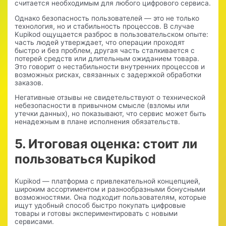
считается необходимым для любого цифрового сервиса.
Однако безопасность пользователей — это не только
технология, но и стабильность процессов. В случае
Kupikod ощущается разброс в пользовательском опыте:
часть людей утверждает, что операции проходят
быстро и без проблем, другая часть сталкивается с
потерей средств или длительным ожиданием товара.
Это говорит о нестабильности внутренних процессов и
возможных рисках, связанных с задержкой обработки
заказов.
Негативные отзывы не свидетельствуют о технической
небезопасности в привычном смысле (взломы или
утечки данных), но показывают, что сервис может быть
ненадежным в плане исполнения обязательств.
5. Итоговая оценка: стоит ли
пользоваться Kupikod
Kupikod — платформа с привлекательной концепцией,
широким ассортиментом и разнообразными бонусными
возможностями. Она подходит пользователям, которые
ищут удобный способ быстро покупать цифровые
товары и готовы экспериментировать с новыми
сервисами.