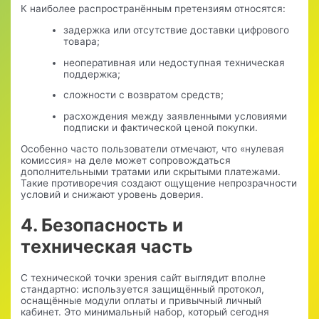
К наиболее распространённым претензиям относятся:
задержка или отсутствие доставки цифрового
товара;
неоперативная или недоступная техническая
поддержка;
сложности с возвратом средств;
расхождения между заявленными условиями
подписки и фактической ценой покупки.
Особенно часто пользователи отмечают, что «нулевая
комиссия» на деле может сопровождаться
дополнительными тратами или скрытыми платежами.
Такие противоречия создают ощущение непрозрачности
условий и снижают уровень доверия.
4. Безопасность и
техническая часть
С технической точки зрения сайт выглядит вполне
стандартно: используется защищённый протокол,
оснащённые модули оплаты и привычный личный
кабинет. Это минимальный набор, который сегодня