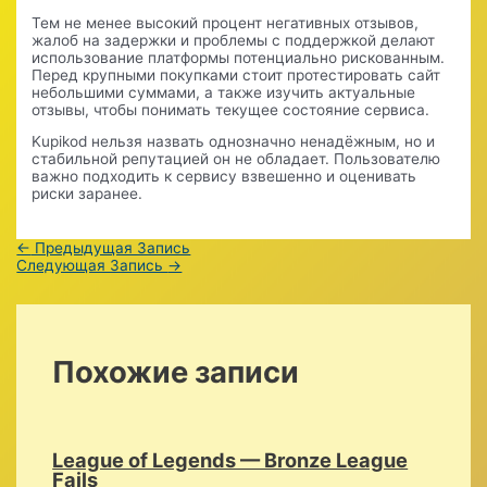
Тем не менее высокий процент негативных отзывов,
жалоб на задержки и проблемы с поддержкой делают
использование платформы потенциально рискованным.
Перед крупными покупками стоит протестировать сайт
небольшими суммами, а также изучить актуальные
отзывы, чтобы понимать текущее состояние сервиса.
Kupikod нельзя назвать однозначно ненадёжным, но и
стабильной репутацией он не обладает. Пользователю
важно подходить к сервису взвешенно и оценивать
риски заранее.
Навигация
←
Предыдущая Запись
по
Следующая Запись
→
записям
Похожие записи
League of Legends — Bronze League
Fails