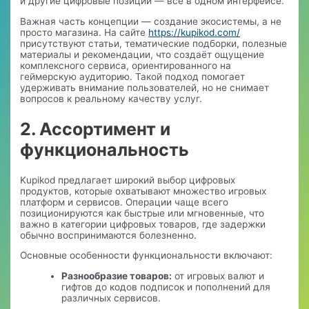
и другие цифровые позиции — всё в одном интерфейсе.
Важная часть концепции — создание экосистемы, а не
просто магазина. На сайте
https://kupikod.com/
присутствуют статьи, тематические подборки, полезные
материалы и рекомендации, что создаёт ощущение
комплексного сервиса, ориентированного на
геймерскую аудиторию. Такой подход помогает
удерживать внимание пользователей, но не снимает
вопросов к реальному качеству услуг.
2. Ассортимент и
функциональность
Kupikod предлагает широкий выбор цифровых
продуктов, которые охватывают множество игровых
платформ и сервисов. Операции чаще всего
позиционируются как быстрые или мгновенные, что
важно в категории цифровых товаров, где задержки
обычно воспринимаются болезненно.
Основные особенности функциональности включают:
Разнообразие товаров:
от игровых валют и
гифтов до кодов подписок и пополнений для
различных сервисов.