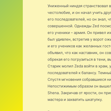
Униженный ниндзя странствовал в 
честолюбие, и он начал учить дру
его последователей, но он знал, ч
совершенной. Однажды Zed посмот
его ученики – армия. Он привел и
был удивлен, встретив у ворот ож
и его учеников как желанных гост
объявил, что как наставник, он со
обрекая его погрузиться в тени, в
Старик молил Zedа войти в храм, 
последователей к балансу. Темны
Спустя мгновения собравшиеся ни
Непостижимым образом он вышел 
Shenа. Закричав от ярости, он пр
мастера и захватить шкатулку.