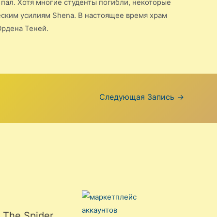
 пал. Хотя многие студенты погибли, некоторые
еским усилиям Shenа. В настоящее время храм
Ордена Теней.
Следующая Запись
→
e The Spider