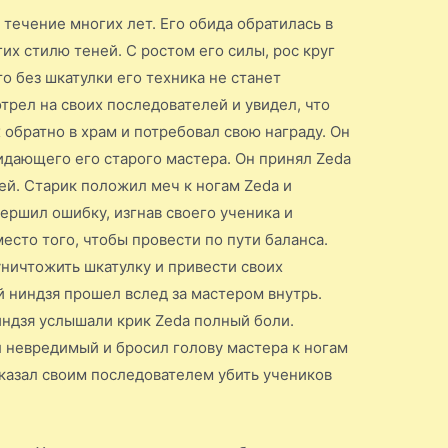
течение многих лет. Его обида обратилась в
гих стилю теней. С ростом его силы, рос круг
то без шкатулки его техника не станет
рел на своих последователей и увидел, что
х обратно в храм и потребовал свою награду. Он
идающего его старого мастера. Он принял Zedа
ей. Старик положил меч к ногам Zedа и
вершил ошибку, изгнав своего ученика и
место того, чтобы провести по пути баланса.
уничтожить шкатулку и привести своих
й ниндзя прошел вслед за мастером внутрь.
ндзя услышали крик Zedа полный боли.
невредимый и бросил голову мастера к ногам
иказал своим последователем убить учеников