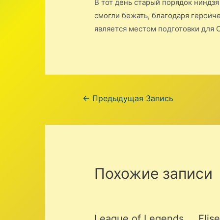
В тот день старый порядок ниндзя
смогли бежать, благодаря героич
является местом подготовки для 
Навигация
←
Предыдущая Запись
по
записям
Похожие записи
League of Legends
Elis