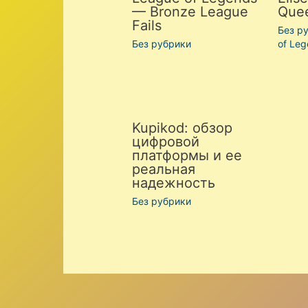
— Bronze League
Que
Fails
Без р
Без рубрики
of Le
Kupikod: обзор
цифровой
платформы и ее
реальная
надежность
Без рубрики