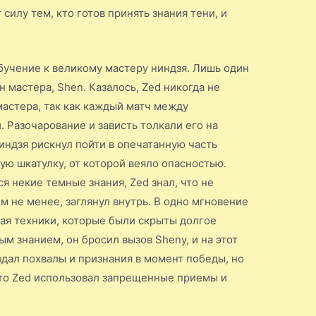
силу тем, кто готов принять знания тени, и
обучение к великому мастеру ниндзя. Лишь один
н мастера, Shen. Казалось, Zed никогда не
астера, так как каждый матч между
 Разочарование и зависть толкали его на
индзя рискнул пойти в опечатанную часть
ую шкатулку, от которой веяло опасностью.
ся некие темные знания, Zed знал, что не
ем не менее, заглянул внутрь. В одно мгновение
вая техники, которые были скрыты долгое
м знанием, он бросил вызов Shenу, и на этот
идал похвалы и признания в момент победы, но
что Zed использовал запрещенные приемы и