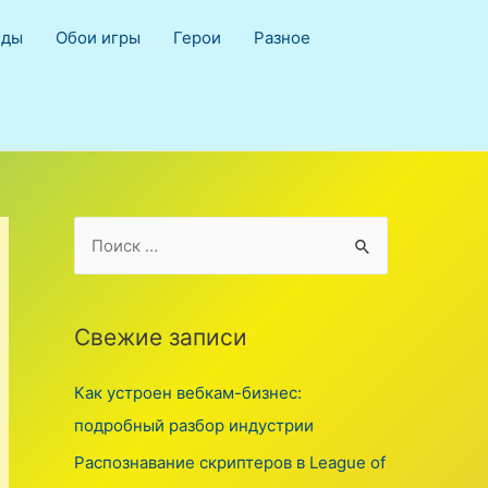
йды
Обои игры
Герои
Разное
S
e
a
r
Свежие записи
c
Как устроен вебкам-бизнес:
h
подробный разбор индустрии
f
o
Распознавание скриптеров в League of