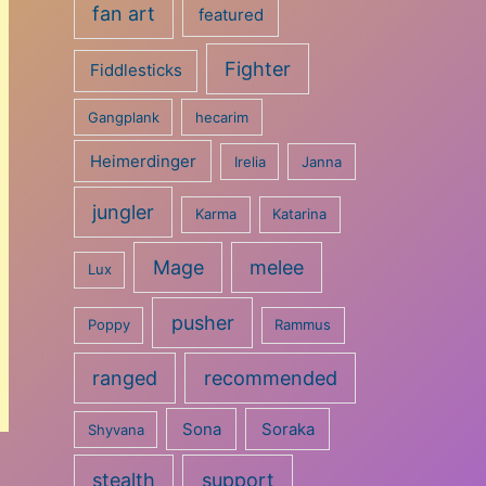
fan art
featured
Fighter
Fiddlesticks
Gangplank
hecarim
Heimerdinger
Irelia
Janna
jungler
Karma
Katarina
Mage
melee
Lux
pusher
Poppy
Rammus
ranged
recommended
Sona
Soraka
Shyvana
stealth
support