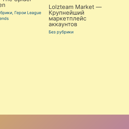
en
Lolzteam Market —
Крупнейший
убрики
,
Герои League
маркетплейс
gends
аккаунтов
Без рубрики