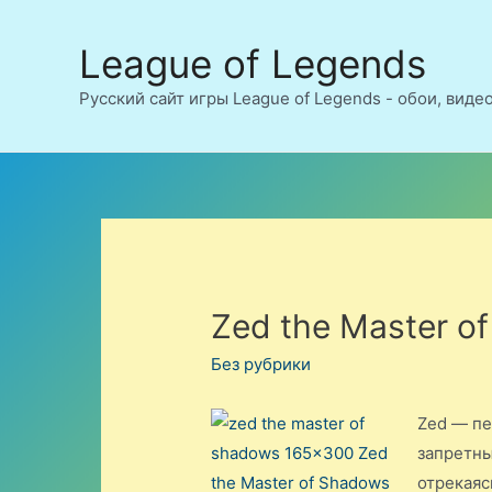
Перейти
к
League of Legends
содержимому
Русский сайт игры League of Legends - обои, виде
Zed the Master o
Без рубрики
Zed — пе
запретны
отрекаяс