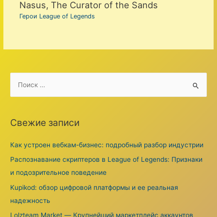
Nasus, The Curator of the Sands
Герои League of Legends
S
e
a
r
Свежие записи
c
h
Как устроен вебкам-бизнес: подробный разбор индустрии
f
Распознавание скриптеров в League of Legends: Признаки
o
и подозрительное поведение
r
Kupikod: обзор цифровой платформы и ее реальная
:
надежность
Lolzteam Market — Крупнейший маркетплейс аккаунтов