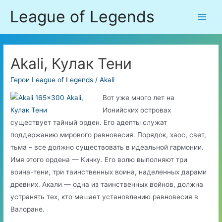
Перейти
League of Legends
к
Main
содержимому
Men
Akali, Кулак Тени
Герои League of Legends
/
Akali
Вот уже много лет на
Ионийских островах
существует тайный орден. Его адепты служат
поддержанию мирового равновесия. Порядок, хаос, свет,
тьма – все должно существовать в идеальной гармонии.
Имя этого ордена — Кинку. Его волю выполняют три
воина-тени, три таинственных воина, наделенных дарами
древних. Акали — одна из таинственных войнов, должна
устранять тех, кто мешает установлению равновесия в
Валоране.