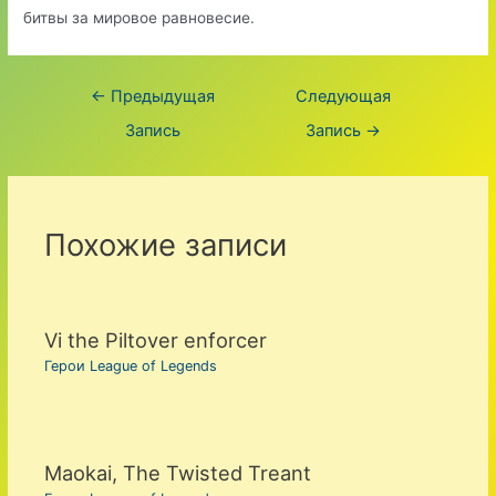
битвы за мировое равновесие.
Навигация
←
Предыдущая
Следующая
по
Запись
Запись
→
записям
Похожие записи
Vi the Piltover enforcer
Герои League of Legends
Maokai, The Twisted Treant