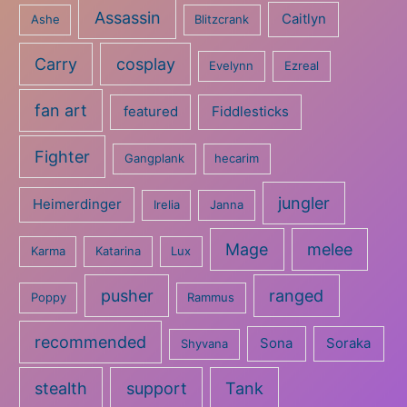
Assassin
Caitlyn
Ashe
Blitzcrank
Carry
cosplay
Evelynn
Ezreal
fan art
featured
Fiddlesticks
Fighter
Gangplank
hecarim
jungler
Heimerdinger
Irelia
Janna
Mage
melee
Karma
Katarina
Lux
pusher
ranged
Poppy
Rammus
recommended
Sona
Soraka
Shyvana
stealth
support
Tank