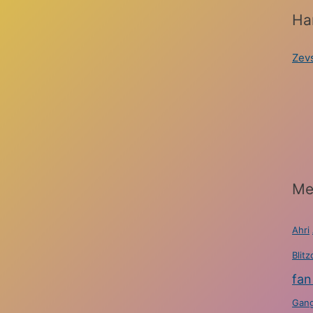
На
Zev
Ме
Ahri
Blitz
fan
Gang