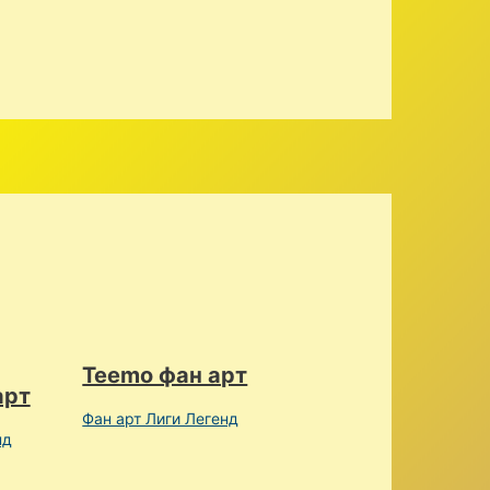
o
r
:
Teemo фан арт
арт
Фан арт Лиги Легенд
нд