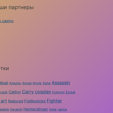
ши партнеры
s casino
тки
Assassin
Akali
Amumu
Anivia
Annie
Ashe
Carry
cosplay
Caitlyn
crank
Evelynn
Ezreal
 art
Fighter
featured
Fiddlesticks
Heimerdinger
plank
hecarim
Irelia
Janna