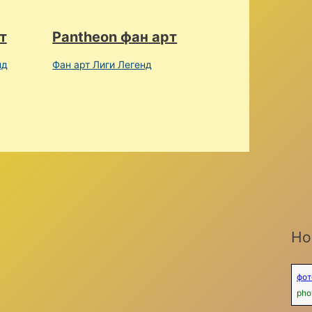
т
Pantheon фан арт
нд
Фан арт Лиги Легенд
Но
фот
pho