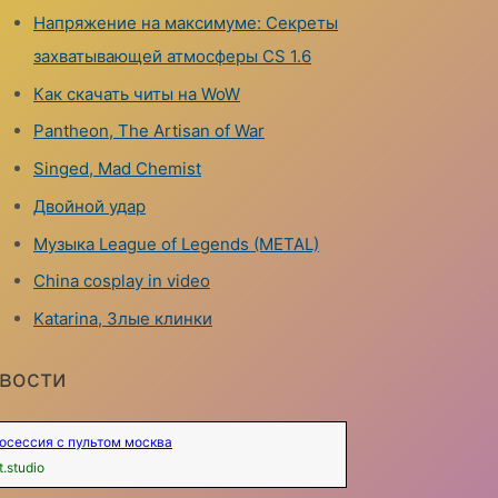
Напряжение на максимуме: Секреты
захватывающей атмосферы CS 1.6
Как скачать читы на WoW
Pantheon, The Artisan of War
Singed, Mad Chemist
Двойной удар
Музыка League of Legends (METAL)
China cosplay in video
Katarina, Злые клинки
вости
осессия с пультом москва
t.studio