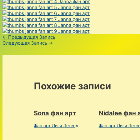
Навигация
←
Предыдущая Запись
по
Следующая Запись
→
записям
Похожие записи
Sona фан арт
Nidalee фан 
Фан арт Лиги Легенд
Фан арт Лиги Леге