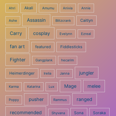
Akali
Ahri
Amumu
Anivia
Annie
Assassin
Caitlyn
Ashe
Blitzcrank
Carry
cosplay
Evelynn
Ezreal
fan art
featured
Fiddlesticks
Fighter
Gangplank
hecarim
jungler
Heimerdinger
Irelia
Janna
Mage
melee
Karma
Katarina
Lux
pusher
ranged
Poppy
Rammus
recommended
Sona
Soraka
Shyvana