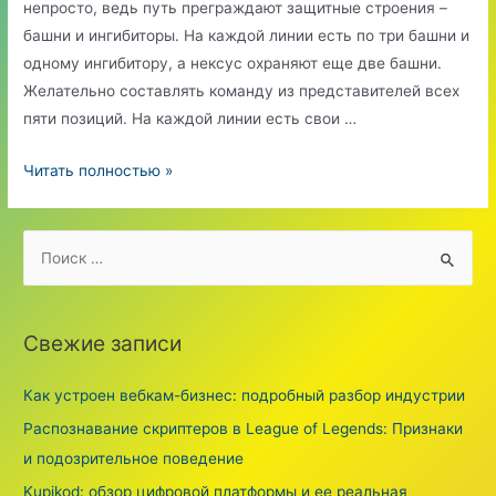
непросто, ведь путь преграждают защитные строения –
башни и ингибиторы. На каждой линии есть по три башни и
одному ингибитору, а нексус охраняют еще две башни.
Желательно составлять команду из представителей всех
пяти позиций. На каждой линии есть свои …
APDO
Читать полностью »
ZED
S
e
a
r
Свежие записи
c
h
Как устроен вебкам-бизнес: подробный разбор индустрии
f
Распознавание скриптеров в League of Legends: Признаки
o
и подозрительное поведение
r
Kupikod: обзор цифровой платформы и ее реальная