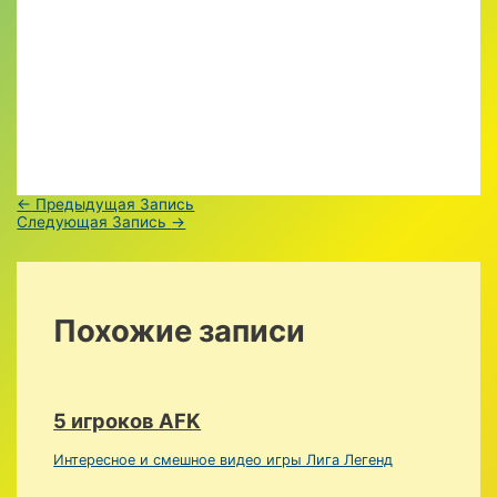
Навигация
←
Предыдущая Запись
по
Следующая Запись
→
записям
Похожие записи
5 игроков AFK
Интересное и смешное видео игры Лига Легенд