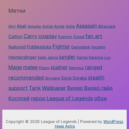
Метки
Assassin
Akali
Ahri
Amumu
Anivia
Annie
Ashe
Blitzcrank
Carry
cosplay
fan art
Caitlyn
Evelynn
Ezreal
Fighter
featured
Fiddlesticks
Gangplank
hecarim
jungler
Heimerdinger
Irelia
Janna
Karma
Katarina
Lux
Mage
melee
pusher
ranged
Poppy
Rammus
recommended
stealth
Sona
Soraka
Shyvana
support
Tank
Wallpaper
Видео
Видео гайд
Косплей
герои League of Legends
обои
Copyright © 2026 League of Legends | Powered by
WordPress
тема Astra