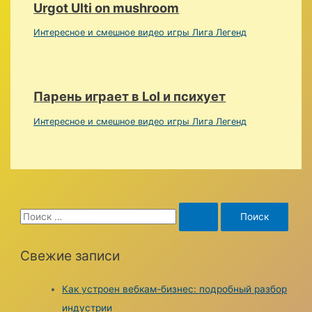
Urgot Ulti on mushroom
Интересное и смешное видео игры Лига Легенд
Парень играет в Lol и психует
Интересное и смешное видео игры Лига Легенд
S
e
a
Свежие записи
r
c
Как устроен вебкам-бизнес: подробный разбор
h
индустрии