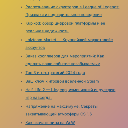
f
Распознавание скриптеров в League of Legends:
o
Признаки и подозрительное поведение
r
Kupikod: обзор цифровой платформы и ее
:
реальная надежность
Lolzteam Market — Крупнейший маркетплейс
аккаунтов
Заказ косплееров для мероприятий: Как
сделать ваше событие незабываемым
Топ 3 игр-стратегий 2024 года
Ваш ключ к игровой вселенной Steam
Half-Life 2 — Шедевр, изменивший индустрию
игр навсегда.
Напряжение на максимуме: Секреты
захватывающей атмосферы CS 1.6
Как скачать читы на WoW