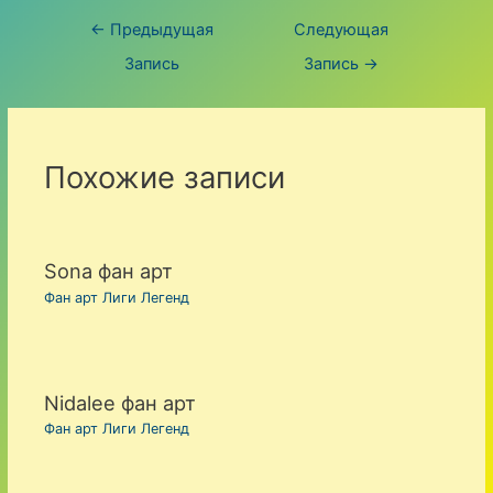
Навигация
←
Предыдущая
Следующая
по
Запись
Запись
→
записям
Похожие записи
Sona фан арт
Фан арт Лиги Легенд
Nidalee фан арт
Фан арт Лиги Легенд