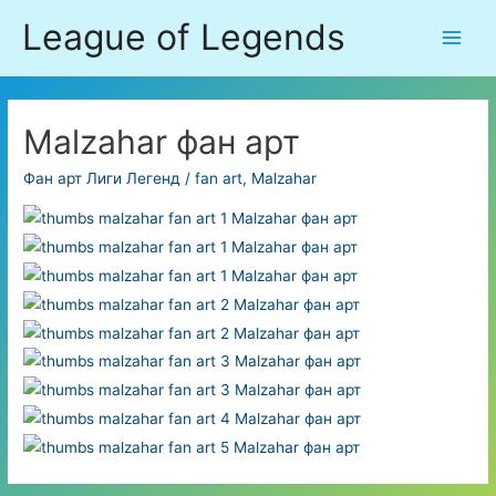
Перейти
League of Legends
к
Main
содержимому
Men
Malzahar фан арт
Фан арт Лиги Легенд
/
fan art
,
Malzahar