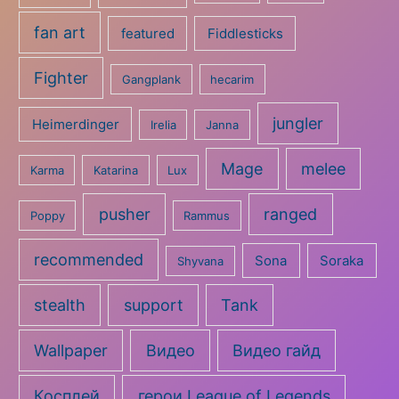
fan art
featured
Fiddlesticks
Fighter
Gangplank
hecarim
jungler
Heimerdinger
Irelia
Janna
Mage
melee
Karma
Katarina
Lux
pusher
ranged
Poppy
Rammus
recommended
Sona
Soraka
Shyvana
stealth
support
Tank
Wallpaper
Видео
Видео гайд
Косплей
герои League of Legends