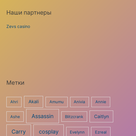
Наши партнеры
Zevs casino
Метки
Akali
Ahri
Amumu
Anivia
Annie
Assassin
Caitlyn
Ashe
Blitzcrank
Carry
cosplay
Evelynn
Ezreal