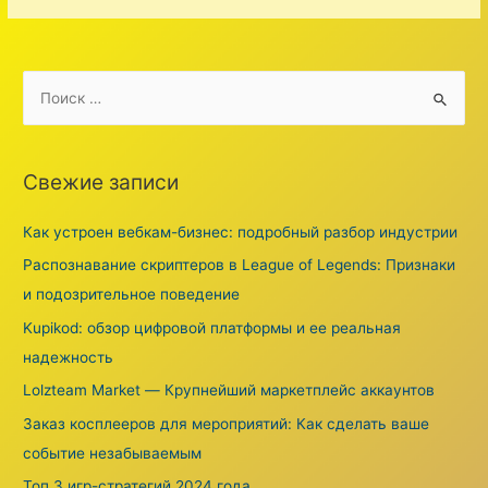
S
e
a
r
Свежие записи
c
h
Как устроен вебкам-бизнес: подробный разбор индустрии
f
Распознавание скриптеров в League of Legends: Признаки
o
и подозрительное поведение
r
Kupikod: обзор цифровой платформы и ее реальная
:
надежность
Lolzteam Market — Крупнейший маркетплейс аккаунтов
Заказ косплееров для мероприятий: Как сделать ваше
событие незабываемым
Топ 3 игр-стратегий 2024 года