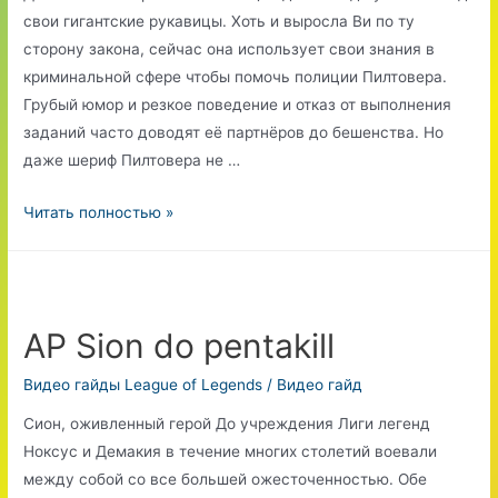
свои гигантские рукавицы. Хоть и выросла Ви по ту
сторону закона, сейчас она использует свои знания в
криминальной сфере чтобы помочь полиции Пилтовера.
Грубый юмор и резкое поведение и отказ от выполнения
заданий часто доводят её партнёров до бешенства. Но
даже шериф Пилтовера не …
Vi
Читать полностью »
the
Piltover
enforcer
AP Sion do pentakill
Видео гайды League of Legends
/
Видео гайд
Сион, оживленный герой До учреждения Лиги легенд
Ноксус и Демакия в течение многих столетий воевали
между собой со все большей ожесточенностью. Обе