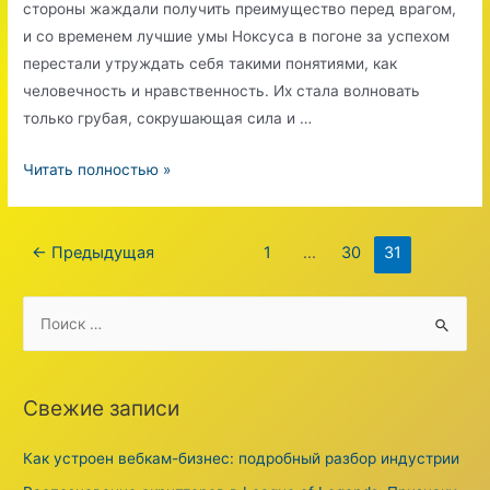
стороны жаждали получить преимущество перед врагом,
и со временем лучшие умы Ноксуса в погоне за успехом
перестали утруждать себя такими понятиями, как
человечность и нравственность. Их стала волновать
только грубая, сокрушающая сила и …
AP
Читать полностью »
Sion
do
Пагинация
pentakill
←
Предыдущая
1
…
30
31
записей
S
e
a
r
Свежие записи
c
h
Как устроен вебкам-бизнес: подробный разбор индустрии
f