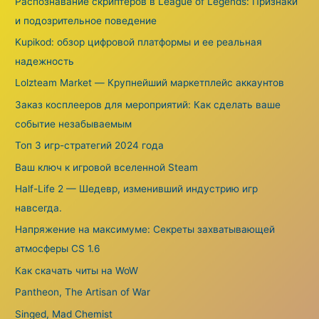
Распознавание скриптеров в League of Legends: Признаки
o
и подозрительное поведение
r
Kupikod: обзор цифровой платформы и ее реальная
:
надежность
Lolzteam Market — Крупнейший маркетплейс аккаунтов
Заказ косплееров для мероприятий: Как сделать ваше
событие незабываемым
Топ 3 игр-стратегий 2024 года
Ваш ключ к игровой вселенной Steam
Half-Life 2 — Шедевр, изменивший индустрию игр
навсегда.
Напряжение на максимуме: Секреты захватывающей
атмосферы CS 1.6
Как скачать читы на WoW
Pantheon, The Artisan of War
Singed, Mad Chemist