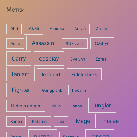
Метки
Akali
Ahri
Amumu
Anivia
Annie
Assassin
Caitlyn
Ashe
Blitzcrank
Carry
cosplay
Evelynn
Ezreal
fan art
featured
Fiddlesticks
Fighter
Gangplank
hecarim
jungler
Heimerdinger
Irelia
Janna
Mage
melee
Karma
Katarina
Lux
pusher
ranged
Poppy
Rammus