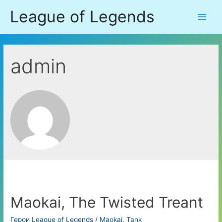
Перейти
League of Legends
к
Main
содержимому
Men
admin
Maokai, The Twisted Treant
Герои League of Legends
/
Maokai
,
Tank